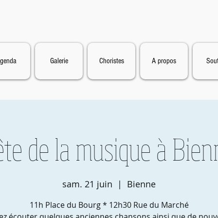
genda
Galerie
Choristes
A propos
Sout
ête de la musique à Bien
sam. 21 juin
  |  
Bienne
11h Place du Bourg * 12h30 Rue du Marché
ez écouter quelques anciennes chansons ainsi que de nouve