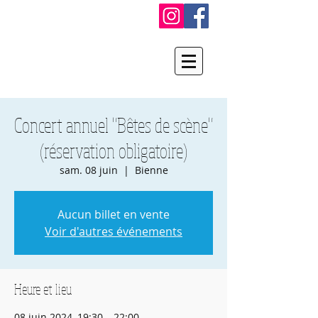
Concert annuel "Bêtes de scène"
(réservation obligatoire)
sam. 08 juin
  |  
Bienne
Aucun billet en vente
Voir d'autres événements
Heure et lieu
08 juin 2024, 19:30 – 22:00